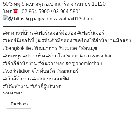
โทร
: 02-090-0671
https://g.page/tomizawathai02?share
———————————————
สนง.ใหญ่ ปากเกร็ด (ตรงข้าม ร.ร.อัมพรไพศาล)
50/3 หมู่ 9 ต.บางพูด อ.ปากเกร็ด จ.นนทบุรี 11120
โทร
: 02-964-5900 / 02-964-5901
https://g.page/tomizawathai01?share
———————————————
#ทำงานที่บ้าน
#เฟอร์นิเจอร์มือสอง
#เฟอร์นิเจอร์
#เฟอร์นิเจอร์ญี่ปุ่น
#สินค้ามือสอง
#เครื่องใช้สำนักงานมือสอง
#bangkoklife
#พัฒนาการ
#ประเวศ
#อ่อนนุช
#นนทบุรี
#ปากเกร็ด
#ร้านโตมิซาวา
#tomizawathai
#เก้าอี้สำนักงาน
#ชั้นวางของ
#ergonomicchair
#workstation
#ไวท์บอร์ด
#ล็อกเกอร์
#เก้าอี้ทํางาน
#ออกแบบออฟฟิศ
#โต๊ะทํางาน
#เก้าอี้ผู้บริหาร
Share this:
Facebook