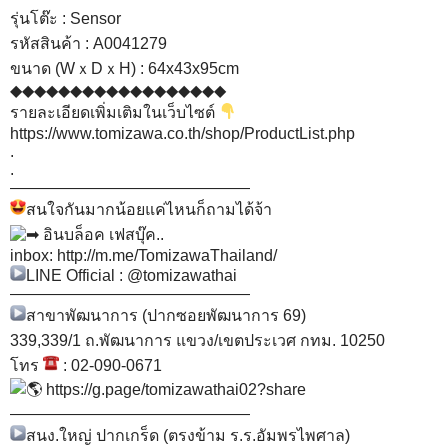
.
ราคาTomizawa : เก้าอี้ตัวละ 1,498฿
◆◆◆◆◆◆◆◆◆◆◆◆◆◆◆◆◆◆
ยี่ห้อ : Steelcase
รุ่นโต๊ะ : Sensor
รหัสสินค้า : A0041279
ขนาด (WｘDｘH) : 64x43x95cm
◆◆◆◆◆◆◆◆◆◆◆◆◆◆◆◆◆◆
รายละเอียดเพิ่มเติมในเว็บไซต์
https://www.tomizawa.co.th/shop/ProductList.php
.
.
———————————————
สนใจกันมากน้อยแค่ไหนก็ถามได้จ้า
อินบล็อค เฟสบุ๊ค..
inbox:
http://m.me/TomizawaThailand/
LINE Official : @tomizawathai
———————————————
สาขาพัฒนาการ (ปากซอยพัฒนาการ 69)
339,339/1 ถ.พัฒนาการ แขวง/เขตประเวศ กทม. 10250