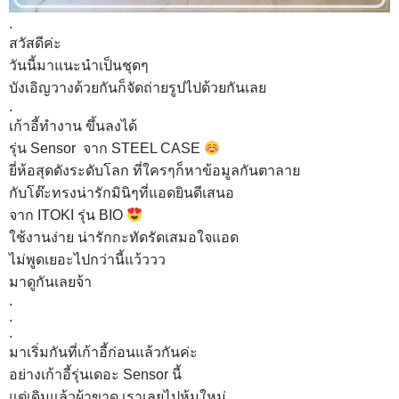
.
สวัสดีค่ะ
วันนี้มาแนะนำเป็นชุดๆ
บังเอิญวางด้วยกันก็จัดถ่ายรูปไปด้วยกันเลย
.
เก้าอี้ทำงาน ขึ้นลงได้
รุ่น Sensor จาก STEEL CASE
ยี่ห้อสุดดังระดับโลก ที่ใครๆก็หาข้อมูลกันตาลาย
กับโต๊ะทรงน่ารักมินิๆที่แอดยินดีเสนอ
จาก ITOKI รุ่น BIO
ใช้งานง่าย น่ารักกะทัดรัดเสมอใจแอด
ไม่พูดเยอะไปกว่านี้แว้ววว
มาดูกันเลยจ้า
.
.
.
มาเริ่มกันที่เก้าอี้ก่อนแล้วกันค่ะ
อย่างเก้าอี้รุ่นเดอะ Sensor นี้
แต่เดิมแล้วผ้าขาด เราเลยไปหุ้มใหม่