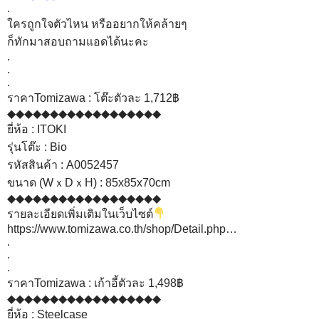
จิ้มที่รูปดูรูปใหญ่กว่านี้ได้นะคะ
.
ใครถูกใจตัวไหน หรืออยากให้คล้ายๆ
ก็ทักมาสอบถามแอดได้นะคะ
.
.
.
ราคาTomizawa : โต๊ะตัวละ 1,712฿
◆◆◆◆◆◆◆◆◆◆◆◆◆◆◆◆◆◆
ยี่ห้อ : ITOKI
รุ่นโต๊ะ : Bio
รหัสสินค้า : A0052457
ขนาด (WｘDｘH) : 85x85x70cm
◆◆◆◆◆◆◆◆◆◆◆◆◆◆◆◆◆◆
รายละเอียดเพิ่มเติมในเว็บไซต์
https://www.tomizawa.co.th/shop/Detail.php…
.
.