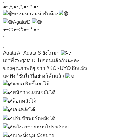
.
●~:*:●~:*:●~:*:●~
ทรงมนกลมน่ารักต้อง
Agata/D
●~:*:●~:*:●~:*:●~
.
.
.
Agata A , Agata S ยังไม่มา
เอาพี่
#Agata
D ไปก่อนแล้วกันนะคะ
ของคุณภาพดีๆ จาก
#KOKUYO
อีกแล้ว
แค่ฟังก์ชั่นไม่กี่อย่างก็คุ้มแล้ว
แขนปรับขึ้นลงได้
พนักวางแขนขยับได้
ล็อกหลังได้
เอนหลังได้
ปรับซัพพอร์ตหลังได้
หลังตาข่ายหนาโปร่งสบาย
เบาะนั่งนุ่ม นั่งสบาย