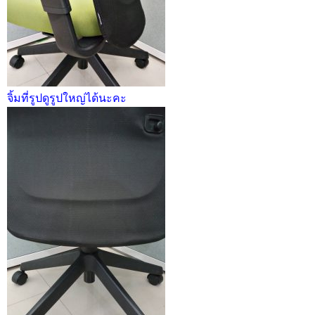
จิ้มที่รูปดูรูปใหญ่ได้นะคะ