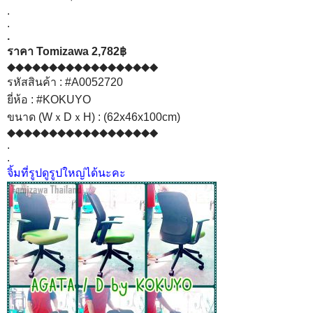
.
.
.
ราคา Tomizawa 2,782฿
◆◆◆◆◆◆◆◆◆◆◆◆◆◆◆◆◆◆
รหัสสินค้า :
#A0052720
ยี่ห้อ :
#KOKUYO
ขนาด (WｘDｘH) : (62x46x100cm)
◆◆◆◆◆◆◆◆◆◆◆◆◆◆◆◆◆◆
.
.
จิ้มที่รูปดูรูปใหญ่ได้นะคะ