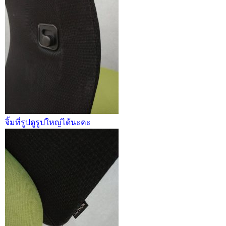
จิ้มที่รูปดูรูปใหญ่ได้นะคะ