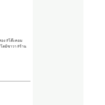
สอง
#โต๊ะคอม
#โตมิซาวา
#ร้าน