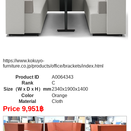
https://www.kokuyo-
furniture.co.jp/products/office/brackets/index.html
Product ID
A0064343
Rank
C
Size（WｘDｘH）mm
2340x1900x1400
Color
Orange
Material
Cloth
Price 9,951฿