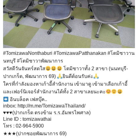
#
TomizawaNonthaburi
#
TomizawaPatthanakan
#
โตมิซาวาน
นทบุรี
#
โตมิซาวาพัฒนาการ
สวัสดีวันจันทร์สดใส
โตมิซาวาทั้ง 2 สาขา (นนทบุรี-
ปากเกร็ด, พัฒนาการ 69)
ยินดีต้อนรับค่ะ
ใครที่กำลังมองหาเก้าอี้สำนักงาน เข้ามาดู เข้ามาเลือกเก้าอี้
และเฟอร์นิเจอร์สำนักงานได้ทั้ง 2 สาขาเลยนะคะ
อินบล็อค เฟสบุ๊ค..
inbox:
http://m.me/TomizawaThailand/
♥️
♥️
♥️
(ปากเกร็ด ตรงข้าม ร.ร.อัมพรไพศาล)
Line ID : tomizawathai
โทร : 02-964-5900
★️★️★️(ปากซอยพัฒนาการ 69)