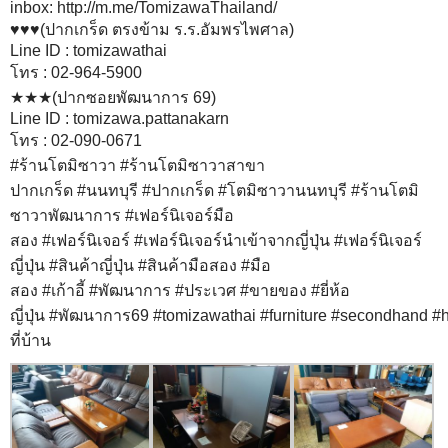
inbox:
http://m.me/TomizawaThailand/
♥️
♥️
♥️
(ปากเกร็ด ตรงข้าม ร.ร.อัมพรไพศาล)
Line ID : tomizawathai
โทร : 02-964-5900
★️★️★️(ปากซอยพัฒนาการ 69)
Line ID : tomizawa.pattanakarn
โทร : 02-090-0671
#
ร้านโตมิซาวา
#
ร้านโตมิซาวาสาขา
ปากเกร็ด
#
นนทบุรี
#
ปากเกร็ด
#
โตมิซาวานนทบุรี
#
ร้านโตมิ
ซาวาพัฒนาการ
#
เฟอร์นิเจอร์มือ
สอง
#
เฟอร์นิเจอร์
#
เฟอร์นิเจอร์นำเข้าจากญี่ปุ่น
#
เฟอร์นิเจอร์
ญี่ปุ่น
#
สินค้าญี่ปุ่น
#
สินค้ามือสอง
#
มือ
สอง
#
เก้าอี้
#
พัฒนาการ
#
ประเวศ
#
ขายของ
#
ยี่ห้อ
ญี่ปุ่น
#
พัฒนาการ69
#
tomizawathai
#
furniture
#
secondhand
#
ที่บ้าน