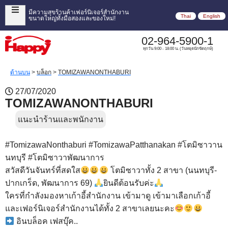
มีความสุขร้านค้าเฟอร์นิเจอร์สำนักงาน
Thai
English
ขนาดใหญ่ทั้งมือสองและของใหม่!
02-964-5900-1
ทุกวัน 9:00 - 18:00 น. (วันหยุดนักขัตฤกษ์)
ด้านบน
>
บล็อก
>
TOMIZAWANONTHABURI
27/07/2020
TOMIZAWANONTHABURI
แนะนำร้านและพนักงาน
#
TomizawaNonthaburi
#
TomizawaPatthanakan
#
โตมิซาวาน
นทบุรี
#
โตมิซาวาพัฒนาการ
สวัสดีวันจันทร์ที่สดใส
โตมิซาวาทั้ง 2 สาขา (นนทบุรี-
ปากเกร็ด, พัฒนาการ 69)
ยินดีต้อนรับค่ะ
ใครที่กำลังมองหาเก้าอี้สำนักงาน เข้ามาดู เข้ามาเลือกเก้าอี้
และเฟอร์นิเจอร์สำนักงานได้ทั้ง 2 สาขาเลยนะคะ
อินบล็อค เฟสบุ๊ค..