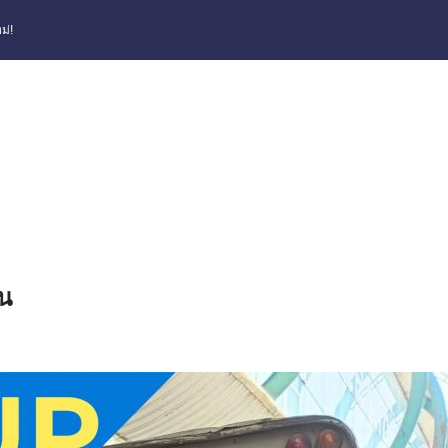
ม่!
าน