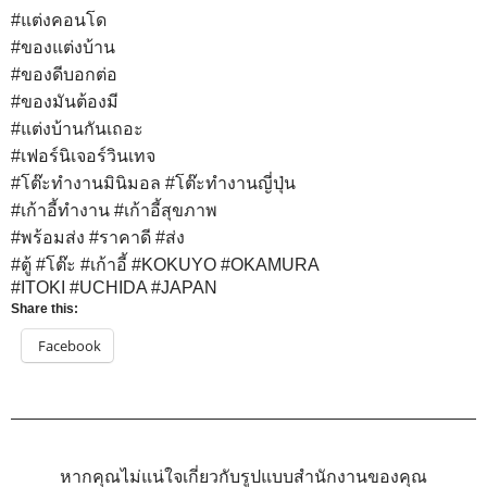
#แต่งคอนโด
#ของแต่งบ้าน
#ของดีบอกต่อ
#ของมันต้องมี
#แต่งบ้านกันเถอะ
#เฟอร์นิเจอร์วินเทจ
#โต๊ะทำงานมินิมอล
#โต๊ะทำงานญี่ปุ่น
#เก้าอี้ทำงาน
#เก้าอี้สุขภาพ
#พร้อมส่ง
#ราคาดี
#ส่ง
#ตู้
#โต๊ะ
#เก้าอี้
#KOKUYO
#OKAMURA
#ITOKI
#UCHIDA
#JAPAN
Share this:
Facebook
หากคุณไม่แน่ใจเกี่ยวกับรูปแบบสำนักงานของคุณ