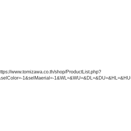
ttps://www.tomizawa.co.th/shop/ProductList.php?
1&selColor=-1&selMaerial=-1&WL=&WU=&DL=&DU=&HL=&H