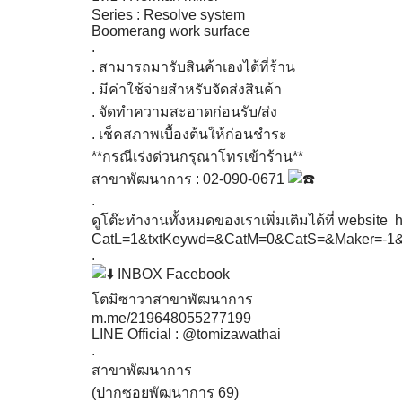
Series : Resolve system
Boomerang work surface
.
. สามารถมารับสินค้าเองได้ที่ร้าน
. มีค่าใช้จ่ายสำหรับจัดส่งสินค้า
. จัดทำความสะอาดก่อนรับ/ส่ง
. เช็คสภาพเบื้องต้นให้ก่อนชำระ
**กรณีเร่งด่วนกรุณาโทรเข้าร้าน**
สาขาพัฒนาการ : 02-090-0671
.
ดูโต๊ะทำงานทั้งหมดของเราเพิ่มเติมได้ที่ website
h
CatL=1&txtKeywd=&CatM=0&CatS=&Maker=-
.
INBOX Facebook
โตมิซาวาสาขาพัฒนาการ
m.me/219648055277199
LINE Official : @tomizawathai
.
สาขาพัฒนาการ
(ปากซอยพัฒนาการ 69)