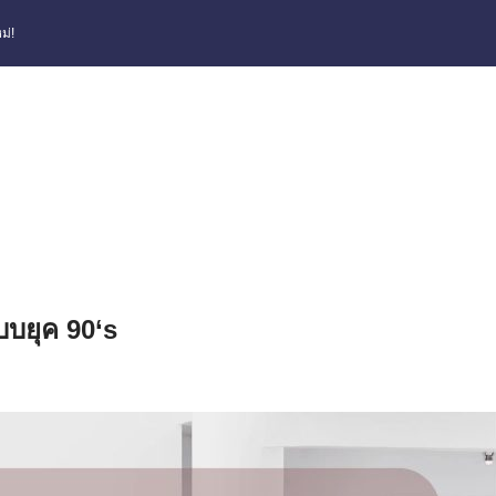
ม่!
บยุค 90‘s