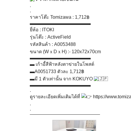
.
.
ราคาโต๊ะ Tomizawa : 1,712฿
▬▬▬▬▬▬▬▬▬▬▬▬▬
ยี่ห้อ : ITOKI
รุ่นโต๊ะ : ActiveField
รหัสสินค้า : A0053488
ขนาด (WｘDｘH) :- 120x72x70cm
▬▬▬▬▬▬▬▬▬▬▬▬▬
▬ เก้าอี้สีฟ้าหลังตาข่ายในโพสต์
▬A0051733 ตัวละ 1,712฿
▬มี 1 ตัวเท่านั้น จาก KOKUYO
▬▬▬▬▬▬▬▬▬▬▬▬▬
.
ดูรายละเอียดเพิ่มเติมได้ที่
https://www.tomiz
.
.
———————————————