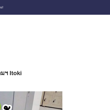
ม่!
มฯ Itoki