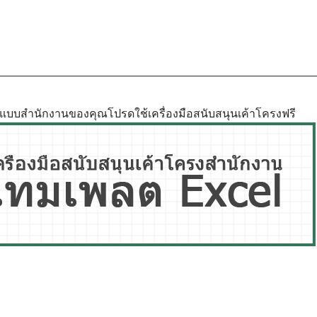
ูปแบบสำนักงานของคุณโปรดใช้เครื่องมือสนับสนุนเค้าโครงฟรี