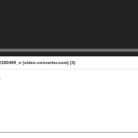
80489_n (video-converter.com) (3)
พ