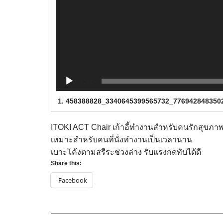
00:00
1.
458388828_3340645399565732_77694284835022
ITOKI ACT Chair เก้าอี้ทำงานสำหรับคนรักสุขภา
เหมาะสำหรับคนที่นั่งทำงานเป็นเวลานาน
เบาะโค้งตามสรีระช่วงล่าง รับแรงกดทับได้ดี
Share this:
Facebook