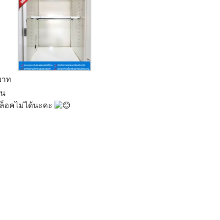
บาท
้น
้ ล็อคไม่ได้นะคะ