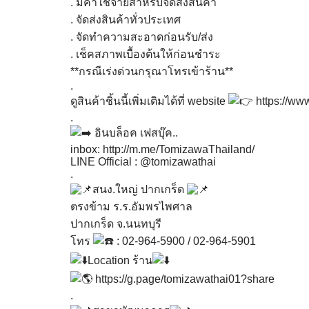
. มีค่าใช้จ่ายสำหรับจัดส่งสินค้า
. จัดส่งสินค้าทั่วประเทศ
. จัดทำความสะอาดก่อนรับ/ส่ง
. เช็คสภาพเบื้องต้นให้ก่อนชำระ
**กรณีเร่งด่วนกรุณาโทรเข้าร้าน**
.
ดูสินค้าชิ้นนี้เพิ่มเติมได้ที่ website
https://ww
.
อินบล็อค เฟสบุ๊ค..
inbox:
http://m.me/TomizawaThailand/
LINE Official : @tomizawathai
.
สนง.ใหญ่ ปากเกร็ด
ตรงข้าม ร.ร.อัมพรไพศาล
ปากเกร็ด จ.นนทบุรี
โทร
: 02-964-5900 / 02-964-5901
Location ร้าน
https://g.page/tomizawathai01?share
.