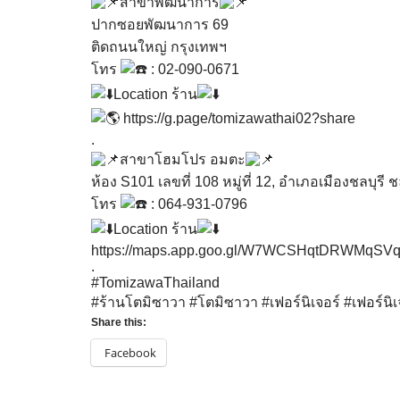
สาขาพัฒนาการ
ปากซอยพัฒนาการ 69
ติดถนนใหญ่ กรุงเทพฯ
โทร
: 02-090-0671
Location ร้าน
https://g.page/tomizawathai02?share
.
สาขาโฮมโปร อมตะ
ห้อง S101 เลขที่ 108 หมู่ที่ 12, อำเภอเมืองชลบุรี 
โทร
: 064-931-0796
Location ร้าน
https://maps.app.goo.gl/W7WCSHqtDRWMqSV
.
#TomizawaThailand
#ร้านโตมิซาวา
#โตมิซาวา
#เฟอร์นิเจอร์
#เฟอร์นิ
Share this:
Facebook