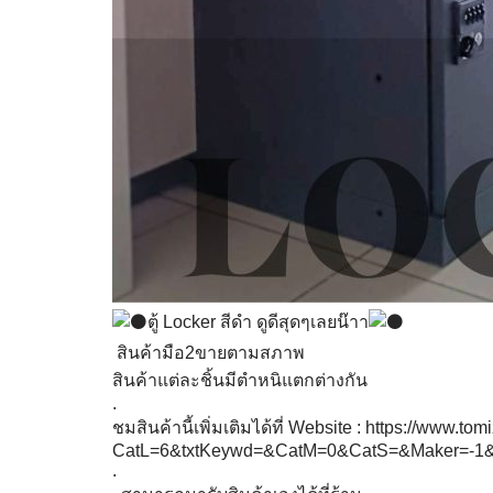
ตู้ Locker สีดำ ดูดีสุดๆเลยน๊าา
สินค้ามือ2
ขายตามสภาพ
สินค้าแต่ละชิ้นมีตำหนิแตกต่างกัน
.
ชมสินค้านี้เพิ่มเติมได้ที่ Website :
https://www.tom
CatL=6&txtKeywd=&CatM=0&CatS=&Maker=-
.