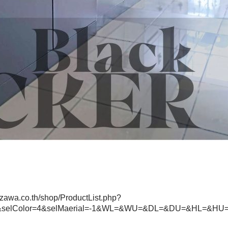
izawa.co.th/shop/ProductList.php?
1&selColor=4&selMaerial=-1&WL=&WU=&DL=&DU=&HL=&HU