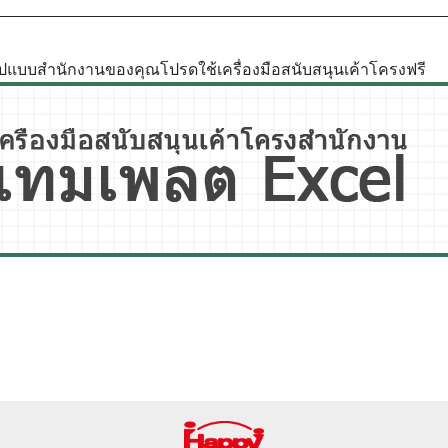
รูปแบบสำนักงานของคุณโปรดใช้เครื่องมือสนับสนุนเค้าโครงฟรี