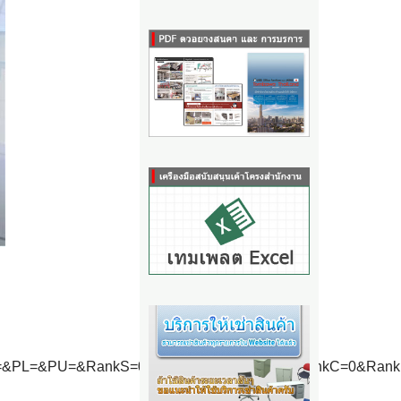
=&PL=&PU=&RankS=0&RankA=0&RankB=0&RankC=0&RankD=0