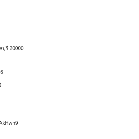
ชลบุรี 20000
q6
)
rJAkHwn9