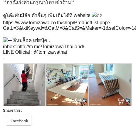
**กรณีเร่งด่วนกรุณาโทรเข้าร้าน**
.
ดูโต๊ะพับมีล้อ ตัวอื่นๆ เพิ่มเติมได้ที่ website
https://www.tomizawa.co.th/shop/ProductList.php?
CatL=3&txtKeywd=&CatM=8&CatS=&Maker=-1&selColor
.
อินบล็อค เฟสบุ๊ค..
inbox:
http://m.me/TomizawaThailand/
LINE Official : @tomizawathai
.
Share this:
Facebook