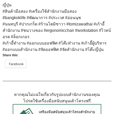
ญี่ปุ่น
#สินค้ามือสอง
#เครื่องใช้สำนักงานมือสอง
#bangkoklife
#พัฒนาการ
#ประเวศ
#อ่อนนุช
#นนทบุรี
#ปากเกร็ด
#ร้านโตมิซาวา
#tomizawathai
#เก้าอี้
สำนักงาน
#ชนวางของ
#ergonomicchair
#workstation
#ไวทบ์
อรด
#ล็อกเกอร
#เก้าอี้ทํางาน
#ออกแบบออฟฟิศ
#โต๊ะทํางาน
#เก้าอี้ผู้บริหาร
#ออกแบบสํานักงาน
#จัดออฟฟิศ
#จัดสํานักงาน
#โต๊ะญี่ปุ่น
Share this:
Facebook
หากคุณไม่แน่ใจเกี่ยวกับรูปแบบสำนักงานของคุณ
โปรดใช้เครื่องมือสนับสนุนเค้าโครงฟรี