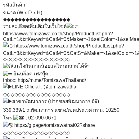
รหัสสินค้า : –
ขนาด (WｘDｘH) :-
◆◆◆◆◆◆◆◆◆◆◆◆◆◆◆◆◆◆
รายละเอียดเพิ่มเติมในเว็บไซต์
https://www.tomizawa.co.th/shop/ProductList.php?
CatL=1&txtKeywd=&CatM=0&Maker=-1&selColor=-1&sel
https://www.tomizawa.co.th/shop/ProductList.php?
CatL=3&txtKeywd=&CatM=0&CatS=&Maker=-1&selColor
◇◇◇◇◇◇◇◇◇◇◇◇◇◇◇◇◇◇
สนใจกันมากน้อยแค่ไหนก็ถามได้จ้า
อินบล็อค เฟสบุ๊ค..
inbox:
http://m.me/TomizawaThailand/
LINE Official : @tomizawathai
◇◇◇◇◇◇◇◇◇◇◇◇◇◇◇◇◇◇
สาขาพัฒนาการ (ปากซอยพัฒนาการ 69)
339,339/1 ถ.พัฒนาการ แขวง/เขตประเวศ กทม. 10250
โทร
: 02-090-0671
https://g.page/tomizawathai02?share
◇◇◇◇◇◇◇◇◇◇◇◇◇◇◇◇◇◇