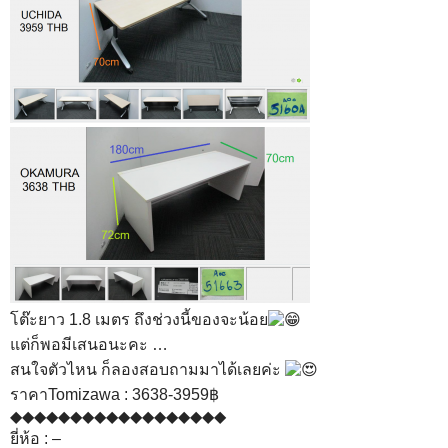
โต๊ะยาว 1.8 เมตร ถึงช่วงนี้ของจะน้อย
แต่ก็พอมีเสนอนะคะ …
สนใจตัวไหน ก็ลองสอบถามมาได้เลยค่ะ
ราคาTomizawa : 3638-3959฿
◆◆◆◆◆◆◆◆◆◆◆◆◆◆◆◆◆◆
ยี่ห้อ : –