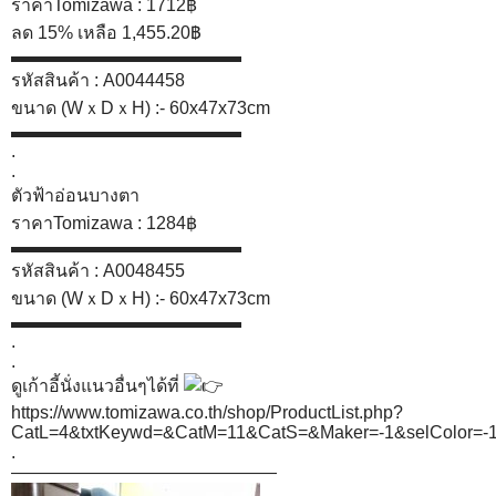
ราคาTomizawa : 1712฿
ลด 15% เหลือ 1,455.20฿
▬▬▬▬▬▬▬▬▬▬▬▬▬
รหัสสินค้า : A0044458
ขนาด (WｘDｘH) :- 60x47x73cm
▬▬▬▬▬▬▬▬▬▬▬▬▬
.
.
ตัวฟ้าอ่อนบางตา
ราคาTomizawa : 1284฿
▬▬▬▬▬▬▬▬▬▬▬▬▬
รหัสสินค้า : A0048455
ขนาด (WｘDｘH) :- 60x47x73cm
▬▬▬▬▬▬▬▬▬▬▬▬▬
.
.
ดูเก้าอี้นั่งแนวอื่นๆได้ที่
https://www.tomizawa.co.th/shop/ProductList.php?
CatL=4&txtKeywd=&CatM=11&CatS=&Maker=-1&selColo
.
———————————————