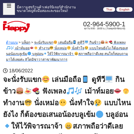
มีความสุขร้านค้าเฟอร์นิเจอร์สำนักงาน
Thai
English
ขนาดใหญ่ทั้งมือสองและของใหม่!
02-964-5900-1
ทุกวัน 9:00 - 18:00 น. (วันหยุดนักขัตฤกษ์)
ด้านบน
>
บล็อก
>
จะนั่งรับแขก
เล่นมือถือ
ดูทีวี
กินข้าว
ฟังเพลง
เม้าท์มอย
ทำงาน
นั่งเหม่อ
นั่งทำใจ
แบบไหนยังไง ก็ต้องขอเส
นอน้องบลูเข้ม
บลูอ่อน
ให้ไว้พิจารณาจ้า
สภาพถือว่าดีเลย สนใจก็สอบถาม
มาได้เลยค่ะ #โตมิซาวาสาขาพัฒนาการ
18/06/2022
จะนั่งรับแขก
เล่นมือถือ
ดูทีวี
กิน
ข้าว
ฟังเพลง
เม้าท์มอย
ทำงาน
นั่งเหม่อ
นั่งทำใจ
แบบไหน
ยังไง ก็ต้องขอเสนอน้องบลูเข้ม
บลูอ่อน
ให้ไว้พิจารณาจ้า
สภาพถือว่าดีเลย