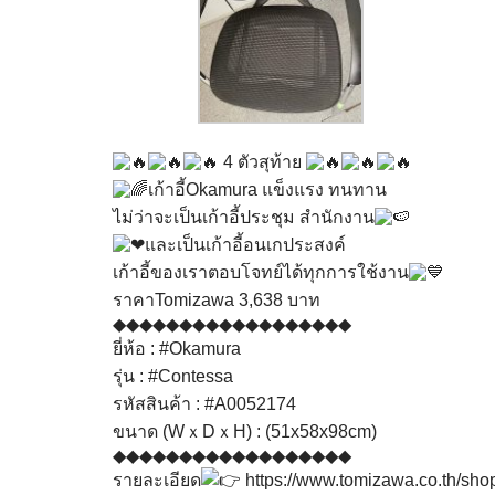
4 ตัวสุท้าย
เก้าอี้Okamura แข็งแรง ทนทาน
ไม่ว่าจะเป็นเก้าอี้ประชุม สำนักงาน
และเป็นเก้าอี้อนเกประสงค์
เก้าอี้ของเราตอบโจทย์ได้ทุกการใช้งาน
ราคาTomizawa 3,638 บาท
◆◆◆◆◆◆◆◆◆◆◆◆◆◆◆◆◆◆
ยี่ห้อ :
#Okamura
รุ่น :
#Contessa
รหัสสินค้า :
#A0052174
ขนาด (WｘDｘH) : (51x58x98cm)
◆◆◆◆◆◆◆◆◆◆◆◆◆◆◆◆◆◆
รายละเอียด
https://www.tomizawa.co.th/sho