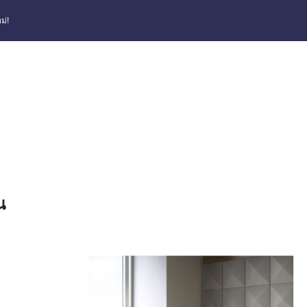
ม่!
น