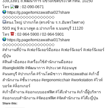
339,339/1 ถ.พัฒนาการ แขวง/เขตประเวศ กทม. 10250
โทร
: 02-090-0671
https://g.page/tomizawathai02?share
◇◇◇◇◇◇◇◇◇◇◇◇◇◇◇◇◇◇
สนง.ใหญ่ ปากเกร็ด (ตรงข้าม ร.ร.อัมพรไพศาล)
50/3 หมู่ 9 ต.บางพูด อ.ปากเกร็ด จ.นนทบุรี 11120
โทร
: 02-964-5900 / 02-964-5901
https://g.page/tomizawathai01?share
◇◇◇◇◇◇◇◇◇◇◇◇◇◇◇◇◇◇
#ทำงานที่บ้าน
#เฟอร์นิเจอร์มือสอง
#เฟอร์นิเจอร์
#เฟอร์นิเจอร์
ญี่ปุ่น
#สินค้ามือสอง
#เครื่องใช้สำนักงานมือสอง
#bangkoklife
#พัฒนาการ
#ประเวศ
#อ่อนนุช
#นนทบุรี
#ปากเกร็ด
#ร้านโตมิซาวา
#tomizawathai
#เก้าอี้
สำนักงาน
#ชั้นวางของ
#ergonomicchair
#workstation
#ไวท์
บอร์ด
#ล็อกเกอร์
#เก้าอี้ทํางาน
#ออกแบบออฟฟิศ
#โต๊ะทํางาน
#เก้าอี้ผู้บริหาร
#ออกแบบสํานักงาน
#จัดออฟฟิศ
#จัดสํานักงาน
#โต๊ะญี่ปุ่น
Share this: