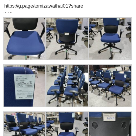
https://g.page/tomizawathai01?share
……