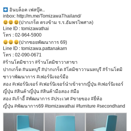
อินบล็อค เฟสบุ๊ค..
inbox:
http://m.me/TomizawaThailand/
(ปากเกร็ด ตรงข้าม ร.ร.อัมพรไพศาล)
Line ID : tomizawathai
โทร : 02-964-5900
(ปากซอยพัฒนาการ 69)
Line ID : tomizawa.pattanakarn
โทร : 02-090-0671
#
ร้านโตมิซาวา
#
ร้านโตมิซาวาสาขา
ปากเกร็ด
#
นนทบุรี
#
ปากเกร็ด
#
โตมิซาวานนทบุรี
#
ร้านโตมิ
ซาวาพัฒนาการ
#
เฟอร์นิเจอร์มือ
สอง
#
เฟอร์นิเจอร์
#
เฟอร์นิเจอร์นำเข้าจากญี่ปุ่น
#
เฟอร์นิเจอร์
ญี่ปุ่น
#
สินค้าญี่ปุ่น
#
สินค้ามือสอง
#
มือ
สอง
#
เก้าอี้
#
พัฒนาการ
#
ประเวศ
#
ขายของ
#
ยี่ห้อ
ญี่ปุ่น
#
พัฒนาการ69
#
tomizawathai
#
furniture
#
secondhand