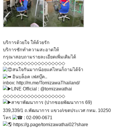
บริการด้วยใจ ให้ด้วยรัก
บริการซักทำความสะอาดให้
กรุณาสอบถามรายละเอียดเพิ่มเติมได้
◇◇◇◇◇◇◇◇◇◇◇◇◇◇◇◇◇◇
สนใจกันมากน้อยแค่ไหนก็ถามได้จ้า
อินบล็อค เฟสบุ๊ค..
inbox:
http://m.me/TomizawaThailand/
LINE Official : @tomizawathai
◇◇◇◇◇◇◇◇◇◇◇◇◇◇◇◇◇◇
สาขาพัฒนาการ (ปากซอยพัฒนาการ 69)
339,339/1 ถ.พัฒนาการ แขวง/เขตประเวศ กทม. 10250
โทร
: 02-090-0671
https://g.page/tomizawathai02?share