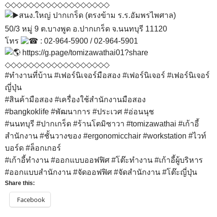
◇◇◇◇◇◇◇◇◇◇◇◇◇◇◇◇◇◇
สนง.ใหญ่ ปากเกร็ด (ตรงข้าม ร.ร.อัมพรไพศาล)
50/3 หมู่ 9 ต.บางพูด อ.ปากเกร็ด จ.นนทบุรี 11120
โทร
: 02-964-5900 / 02-964-5901
https://g.page/tomizawathai01?share
◇◇◇◇◇◇◇◇◇◇◇◇◇◇◇◇◇◇
#ทำงานที่บ้าน
#เฟอร์นิเจอร์มือสอง
#เฟอร์นิเจอร์
#เฟอร์นิเจอร์
ญี่ปุ่น
#สินค้ามือสอง
#เครื่องใช้สำนักงานมือสอง
#bangkoklife
#พัฒนาการ
#ประเวศ
#อ่อนนุช
#นนทบุรี
#ปากเกร็ด
#ร้านโตมิซาวา
#tomizawathai
#เก้าอี้
สำนักงาน
#ชั้นวางของ
#ergonomicchair
#workstation
#ไวท์
บอร์ด
#ล็อกเกอร์
#เก้าอี้ทํางาน
#ออกแบบออฟฟิศ
#โต๊ะทํางาน
#เก้าอี้ผู้บริหาร
#ออกแบบสํานักงาน
#จัดออฟฟิศ
#จัดสํานักงาน
#โต๊ะญี่ปุ่น
Share this:
Facebook