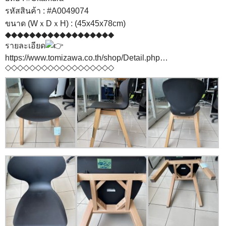
รหัสสินค้า :
#A0049074
ขนาด (WｘDｘH) : (45x45x78cm)
◆◆◆◆◆◆◆◆◆◆◆◆◆◆◆◆◆◆
รายละเอียด
https://www.tomizawa.co.th/shop/Detail.php…
◇◇◇◇◇◇◇◇◇◇◇◇◇◇◇◇◇◇