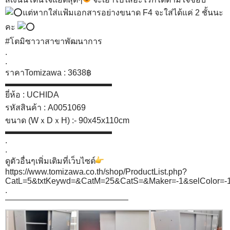
แต่หากใส่แฟ้มเอกสารอย่างขนาด F4 จะใส่ได้แค่ 2 ชั้นนะ
คะ
#โตมิซาวาสาขาพัฒนาการ
.
.
ราคาTomizawa : 3638฿
▬▬▬▬▬▬▬▬▬▬▬▬▬
ยี่ห้อ : UCHIDA
รหัสสินค้า : A0051069
ขนาด (WｘDｘH) :- 90x45x110cm
▬▬▬▬▬▬▬▬▬▬▬▬▬
.
.
ดูตัวอื่นๆเพิ่มเติมที่เว็บไซต์
https://www.tomizawa.co.th/shop/ProductList.php?
CatL=5&txtKeywd=&CatM=25&CatS=&Maker=-1&selColo
.
———————————————