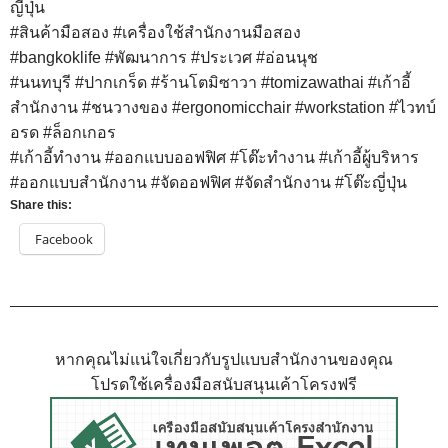
ญี่ปุ่น
#สินค้ามือสอง
#เครื่องใช้สำนักงานมือสอง
#bangkoklife
#พัฒนาการ
#ประเวศ
#อ่อนนุช
#นนทบุรี
#ปากเกร็ด
#ร้านโตมิซาวา
#tomizawathai
#เก้าอี้
สำนักงาน
#ชนวางของ
#ergonomicchair
#workstation
#ไวทบ์
อรด
#ล็อกเกอร
#เก้าอี้ทํางาน
#ออกแบบออฟฟิศ
#โต๊ะทํางาน
#เก้าอี้ผู้บริหาร
#ออกแบบสํานักงาน
#จัดออฟฟิศ
#จัดสํานักงาน
#โต๊ะญี่ปุ่น
Share this:
Facebook
หากคุณไม่แน่ใจเกี่ยวกับรูปแบบสำนักงานของคุณ
โปรดใช้เครื่องมือสนับสนุนเค้าโครงฟรี