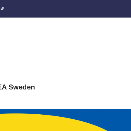
ม่!
KEA Sweden