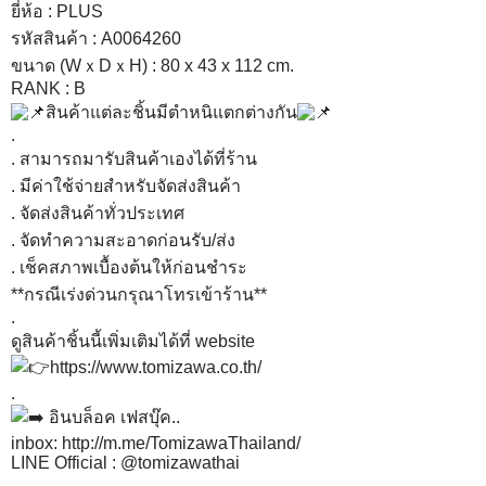
ยี่ห้อ : PLUS
รหัสสินค้า : A0064260
ขนาด (WｘDｘH) : 80 x 43 x 112 cm.
RANK : B
สินค้าแต่ละชิ้นมีตำหนิแตกต่างกัน
.
. สามารถมารับสินค้าเองได้ที่ร้าน
. มีค่าใช้จ่ายสำหรับจัดส่งสินค้า
. จัดส่งสินค้าทั่วประเทศ
. จัดทำความสะอาดก่อนรับ/ส่ง
. เช็คสภาพเบื้องต้นให้ก่อนชำระ
**กรณีเร่งด่วนกรุณาโทรเข้าร้าน**
.
ดูสินค้าชิ้นนี้เพิ่มเติมได้ที่ website
https://www.tomizawa.co.th/
.
อินบล็อค เฟสบุ๊ค..
inbox:
http://m.me/TomizawaThailand/
LINE Official : @tomizawathai
.