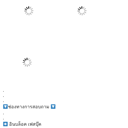
ช่องทางการสอบถาม
.
.
อินบล็อค เฟสบุ๊ค
inbox:
http://m.me/TomizawaThailand
.
.
ปากซอยพัฒนาการ 69
Line ID : tomizawa.pattanakarn
โทร : 02-090-0671
.
.
ปากเกร็ด ตรงข้าม ร.ร.อัมพรไพศาล
Line ID : tomizawathai
โทร : 02-964-5900
.
.
#ร้านโตมิซาวา
#ร้านโตมิซาวาพัฒนาการ
#ร้านโตมิซาวา
สาขาปากเกร็ด
#เฟอร์นิเจอร์มือสอง
#เฟอร์นิเจอร์
#เฟอร์นิเจอร์
นำเข้าจากญี่ปุ่น
#เฟอร์นิเจอร์ญี่ปุ่น
#สินค้าญี่ปุ่น
#สินค้ามือ
สอง
#มือสอง
#พัฒนาการ
#ประเวศ
#ขายของ
#ยี่ห้อ