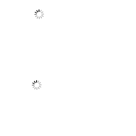
.
.
.