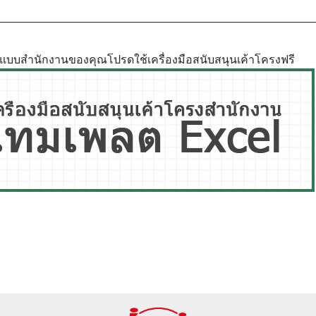
ูปแบบสำนักงานของคุณโปรดใช้เครื่องมือสนับสนุนเค้าโครงฟรี