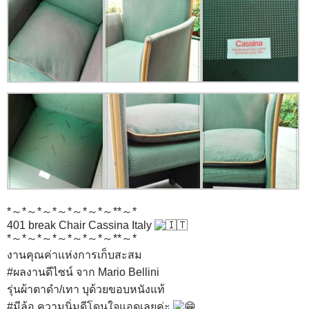
*～*～*～*～*～*～*～**～*
401 break Chair Cassina Italy
*～*～*～*～*～*～*～**～*
งานคุณค่าแห่งการเก็บสะสม
#ผลงานดีไซน์
จาก Mario Bellini
รุ่นผ้าตาดำ/เทา บุด้วยขอบหนังแท้
#มีล้อ
ความนิ่มดีโดนใจแอดเลยค่ะ