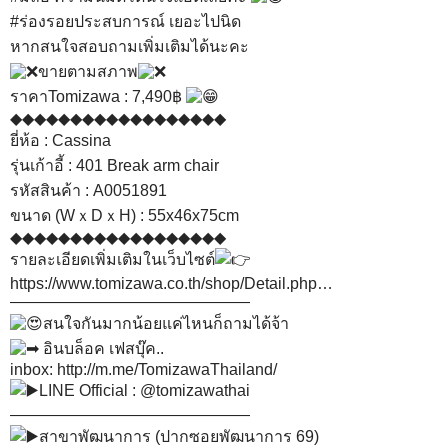
#ร่องรอยประสบการณ์
เยอะไปนิด
หากสนใจสอบถามเพิ่มเติมได้นะคะ
ขายตามสภาพ
ราคาTomizawa : 7,490฿
◆◆◆◆◆◆◆◆◆◆◆◆◆◆◆◆◆◆
ยี่ห้อ : Cassina
รุ่นเก้าอี้ : 401 Break arm chair
รหัสสินค้า : A0051891
ขนาด (WｘDｘH) : 55x46x75cm
◆◆◆◆◆◆◆◆◆◆◆◆◆◆◆◆◆◆
รายละเอียดเพิ่มเติมในเว็บไซต์
https://www.tomizawa.co.th/shop/Detail.php…
———————————————
สนใจกันมากน้อยแค่ไหนก็ถามได้จ้า
อินบล็อค เฟสบุ๊ค..
inbox:
http://m.me/TomizawaThailand/
LINE Official : @tomizawathai
———————————————
สาขาพัฒนาการ (ปากซอยพัฒนาการ 69)