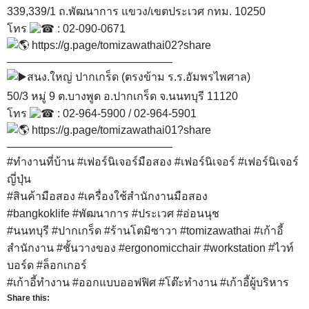
339,339/1 ถ.พัฒนาการ แขวง/เขตประเวศ กทม. 10250
โทร
: 02-090-0671
https://g.page/tomizawathai02?share
———————————————
สนง.ใหญ่ ปากเกร็ด (ตรงข้าม ร.ร.อัมพรไพศาล)
50/3 หมู่ 9 ต.บางพูด อ.ปากเกร็ด จ.นนทบุรี 11120
โทร
: 02-964-5900 / 02-964-5901
https://g.page/tomizawathai01?share
———————————————
#ทำงานที่บ้าน
#เฟอร์นิเจอร์มือสอง
#เฟอร์นิเจอร์
#เฟอร์นิเจอร์
ญี่ปุ่น
#สินค้ามือสอง
#เครื่องใช้สำนักงานมือสอง
#bangkoklife
#พัฒนาการ
#ประเวศ
#อ่อนนุช
#นนทบุรี
#ปากเกร็ด
#ร้านโตมิซาวา
#tomizawathai
#เก้าอี้
สำนักงาน
#ชั้นวางของ
#ergonomicchair
#workstation
#ไวท์
บอร์ด
#ล็อกเกอร์
#เก้าอี้ทํางาน
#ออกแบบออฟฟิศ
#โต๊ะทํางาน
#เก้าอี้ผู้บริหาร
Share this: