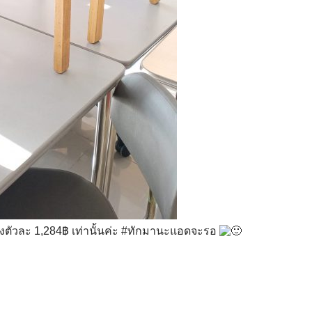
งตัวละ 1,284฿ เท่านั้นค่ะ
#ทักมานะแอดจะรอ