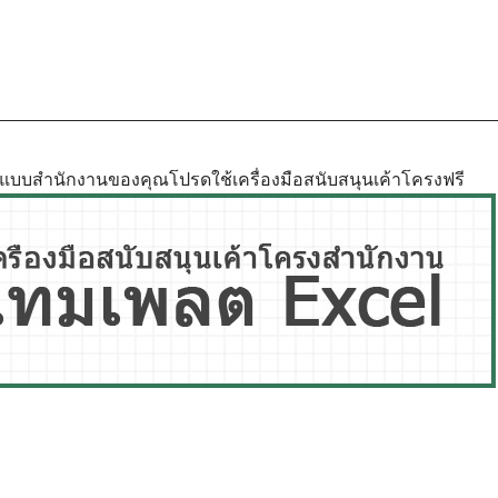
ูปแบบสำนักงานของคุณโปรดใช้เครื่องมือสนับสนุนเค้าโครงฟรี