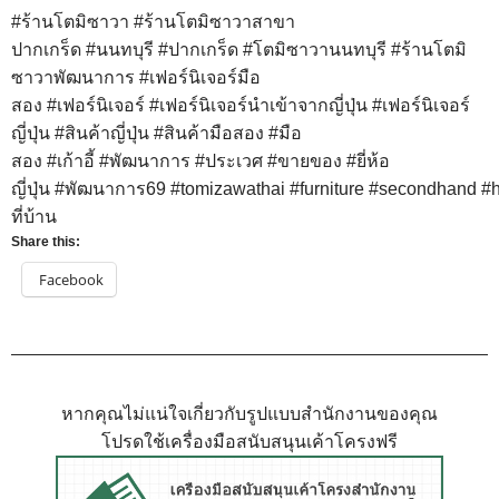
#
ร้านโตมิซาวา
#
ร้านโตมิซาวาสาขา
ปากเกร็ด
#
นนทบุรี
#
ปากเกร็ด
#
โตมิซาวานนทบุรี
#
ร้านโตมิ
ซาวาพัฒนาการ
#
เฟอร์นิเจอร์มือ
สอง
#
เฟอร์นิเจอร์
#
เฟอร์นิเจอร์นำเข้าจากญี่ปุ่น
#
เฟอร์นิเจอร์
ญี่ปุ่น
#
สินค้าญี่ปุ่น
#
สินค้ามือสอง
#
มือ
สอง
#
เก้าอี้
#
พัฒนาการ
#
ประเวศ
#
ขายของ
#
ยี่ห้อ
ญี่ปุ่น
#
พัฒนาการ69
#
tomizawathai
#
furniture
#
secondhand
#
ที่บ้าน
Share this:
Facebook
หากคุณไม่แน่ใจเกี่ยวกับรูปแบบสำนักงานของคุณ
โปรดใช้เครื่องมือสนับสนุนเค้าโครงฟรี