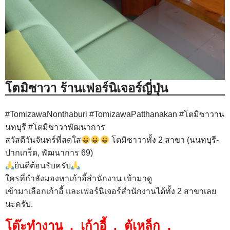
โตมิซาวา ร้านเฟอร์นิเจอร์ญี่ปุ่น
#
TomizawaNonthaburi
#
TomizawaPatthanakan
#
โตมิซาวาน
นทบุรี
#
โตมิซาวาพัฒนาการ
สวัสดีวันจันทร์ที่สดใส
โตมิซาวาทั้ง 2 สาขา (นนทบุรี-
ปากเกร็ด, พัฒนาการ 69)
ยินดีต้อนรับครับ
ใครที่กำลังมองหาเก้าอี้สำนักงาน เข้ามาดู
เข้ามาเลือกเก้าอี้ และเฟอร์นิเจอร์สำนักงานได้ทั้ง 2 สาขาเลย
นะครับ.
โ
ต๊ะทำงาน
,
เก้าอี้
,
ตู้เหล็ก
,