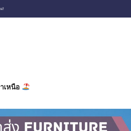
ม่!
ยาเหนือ