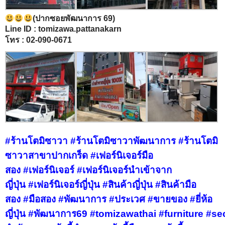
(ปากซอยพัฒนาการ 69)
Line ID : tomizawa.pattanakarn
โทร : 02-090-0671
#ร้านโตมิซาวา
#ร้านโตมิซาวาพัฒนาการ
#ร้านโตมิ
ซาวาสาขาปากเกร็ด
#เฟอร์นิเจอร์มือ
สอง
#เฟอร์นิเจอร์
#เฟอร์นิเจอร์นำเข้าจาก
ญี่ปุ่น
#เฟอร์นิเจอร์ญี่ปุ่น
#สินค้าญี่ปุ่น
#สินค้ามือ
สอง
#มือสอง
#พัฒนาการ
#ประเวศ
#ขายของ
#ยี่ห้อ
ญี่ปุ่น
#พัฒนาการ69
#tomizawathai
#furniture
#se