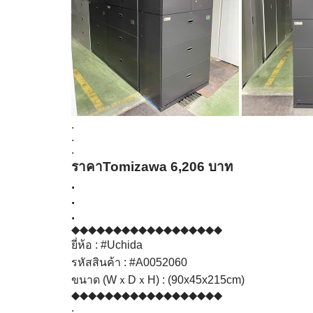
.
.
.
ราคาTomizawa 6,206 บาท
.
.
.
◆◆◆◆◆◆◆◆◆◆◆◆◆◆◆◆◆◆
ยี่ห้อ :
#Uchida
รหัสสินค้า :
#A0052060
ขนาด (WｘDｘH) : (90x45x215cm)
◆◆◆◆◆◆◆◆◆◆◆◆◆◆◆◆◆◆
.