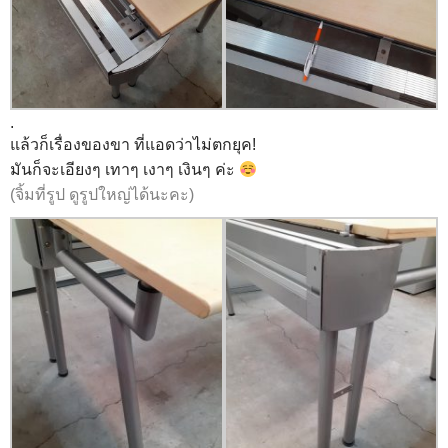
.
แล้วก็เรื่องของขา ที่แอดว่าไม่ตกยุค!
มันก็จะเอียงๆ เทาๆ เงาๆ เงินๆ ค่ะ
(จิ้มที่รูป ดูรูปใหญ่ได้นะคะ)