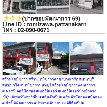
(ปากซอยพัฒนาการ 69)
Line ID : tomizawa.pattanakarn
โทร : 02-090-0671
#ร้านโตมิซาวา #ร้านโตมิซาวาสาขาปากเกร็ด #นนทบุรี
#ปากเกร็ด #โตมิซาวานนทบุรี #ร้านโตมิซาวาพัฒนาการ
#เฟอร์นิเจอร์มือสอง #เฟอร์นิเจอร์ #เฟอร์นิเจอร์นำเข้าจาก
ญี่ปุ่น #เฟอร์นิเจอร์ญี่ปุ่น #สินค้าญี่ปุ่น #สินค้ามือสอง #มือสอง
#เก้าอี้ #พัฒนาการ #ประเวศ #ขายของ #ยี่ห้อญี่ปุ่น