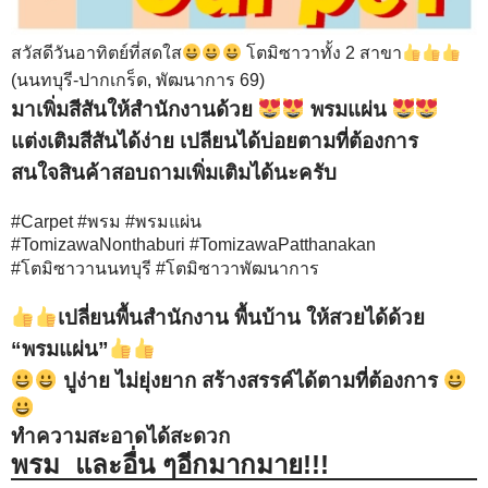
สวัสดีวันอาทิตย์ที่สดใส
โตมิซาวาทั้ง 2 สาขา
(นนทบุรี-ปากเกร็ด, พัฒนาการ 69)
มาเพิ่มสีสันให้สำนักงานด้วย
พรมแผ่น
แต่งเติมสีสันได้ง่าย เปลียนได้บ่อยตามที่ต้องการ
สนใจสินค้าสอบถามเพิ่มเติมได้นะครับ
#
Carpet
#
พรม
#
พรมแผ่น
#
TomizawaNonthaburi
#
TomizawaPatthanakan
#
โตมิซาวานนทบุรี
#
โตมิซาวาพัฒนาการ
เปลี่ยนพื้นสำนักงาน พื้นบ้าน ให้สวยได้ด้วย
“พรมแผ่น”
ปูง่าย ไม่ยุ่งยาก สร้างสรรค์ได้ตามที่ต้องการ
ทำความสะอาดได้สะดวก
พรม และอื่น ๆอีกมากมาย!!!