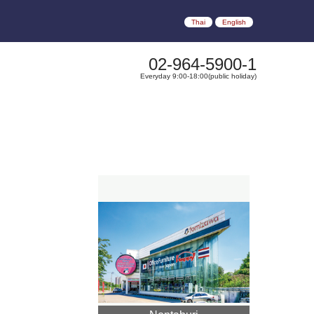
Thai
English
02-964-5900-1
Everyday 9:00-18:00(public holiday)