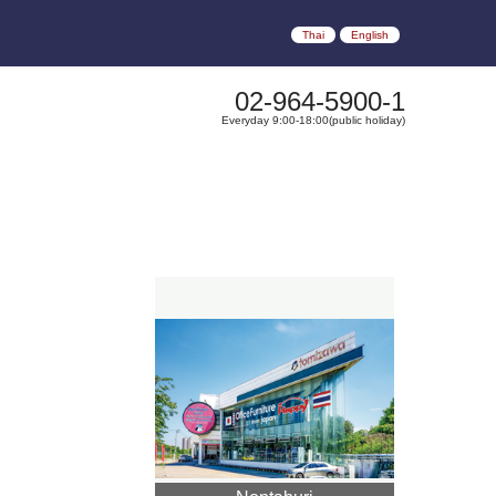
Thai
English
02-964-5900-1
Everyday 9:00-18:00(public holiday)