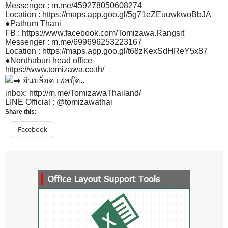
Messenger :
m.me/459278050608274
Location :
https://maps.app.goo.gl/5g71eZEuuwkwoBbJA
●Pathum Thani
FB :
https://www.facebook.com/Tomizawa.Rangsit
Messenger :
m.me/699696253223167
Location :
https://maps.app.goo.gl/t68zKexSdHReY5x87
●Nonthaburi head office
https://www.tomizawa.co.th/
อินบล็อค เฟสบุ๊ค..
inbox:
http://m.me/TomizawaThailand/
LINE Official : @tomizawathai
Share this:
Facebook