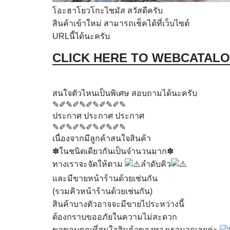
โอะฮาโยวโกะไซมัส สวัสดีครับ
สินค้าเข้าใหม่ สามารถเช็คได้ที่เว็บไซต์
URLนี้ได้นะครับ
CLICK HERE TO WEBCATAL
สนใจตัวไหนเป็นพิเศษ สอบถามได้นะครับ
✎✐✎✐✎✐✎✐✎✐✎
ประกาศ ประกาศ ประกาศ
✎✐✎✐✎✐✎✐✎✐✎
เนื่องจากมีลูกค้าสนใจสินค้า
✽ในชนิดเดียวกันเป็นจำนวนมาก✽
ทางเราจะจัดให้ตาม
ลำดับคิว
และมีขายหน้าร้านด้วยเช่นกัน
(รวมคิวหน้าร้านด้วยเช่นกัน)
สินค้าบางตัวอาจจะมีขายไประหว่างนี้
ต้องกราบขออภัยในความไม่สะดวก
ขอขอบคุณที่สนใจสินค้าของทางเรามากเลยค่ะ