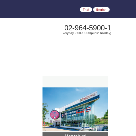
Thai
English
02-964-5900-1
Everyday 9:00-18:00(public holiday)