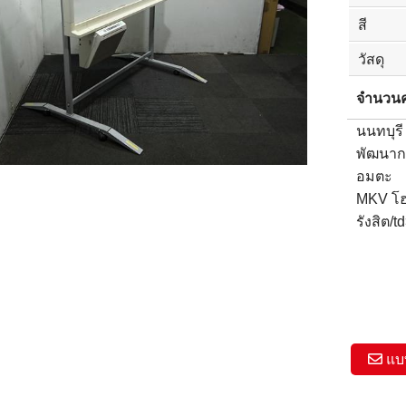
สี
วัสดุ
จำนวนค
นนทบุรี
พัฒนาก
อมตะ
MKV โ
รังสิต/t
แบ