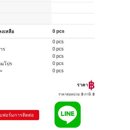
0 pcs
งเหลือ
0 pcs
0 pcs
าร
0 pcs
0 pcs
ฮมโปร
0 pcs
d>
฿
ราคา
ราคาต่อหน่วย: ฿ ภาษี: ฿
บฟอร์มการติดต่อ