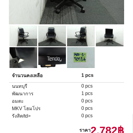
1 pcs
จำนวนคงเหลือ
0 pcs
นนทบุรี
1 pcs
พัฒนาการ
0 pcs
อมตะ
0 pcs
MKV โฮมโปร
0 pcs
รังสิต/td>
2,782฿
ราคา