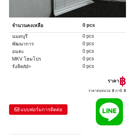
0 pcs
จำนวนคงเหลือ
0 pcs
นนทบุรี
0 pcs
พัฒนาการ
0 pcs
อมตะ
0 pcs
MKV โฮมโปร
0 pcs
รังสิต/td>
฿
ราคา
ราคาต่อหน่วย: ฿ ภาษี: ฿
แบบฟอร์มการติดต่อ